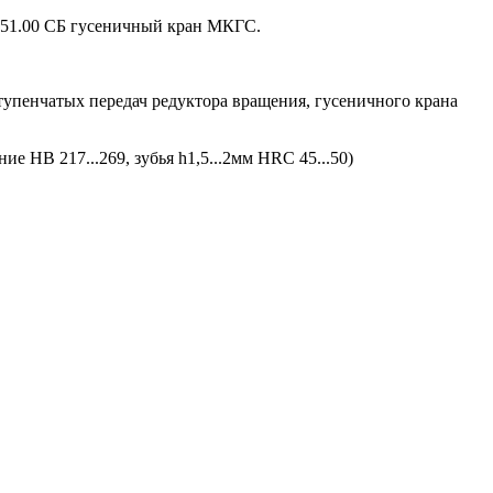
0.51.00 СБ гусеничный кран МКГС.
оступенчатых передач редуктора вращения, гусеничного крана
е HB 217...269, зубья h1,5...2мм HRC 45...50)