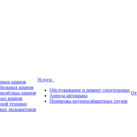
Услуги
ичных кранов
обильных кранов
Обслуживание и ремонт спецтехники
околёсных кранов
От
Аренда автокрана
ных кранов
Перевозка крупногабаритных грузов
пной техники
ных экскаваторов