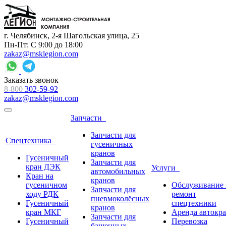
г. Челябинск, 2-я Шагольская улица, 25
Пн-Пт: С 9:00 до 18:00
zakaz@msklegion.com
Заказать звонок
8-800
302-59-92
zakaz@msklegion.com
Запчасти
Запчасти для
Спецтехника
гусеничных
кранов
Гусеничный
Запчасти для
кран ДЭК
Услуги
автомобильных
Кран на
кранов
гусеничном
Обслуживание 
Запчасти для
ходу РДК
ремонт
пневмоколёсных
Гусеничный
спецтехники
кранов
кран МКГ
Аренда автокр
Запчасти для
Гусеничный
Перевозка
башенных