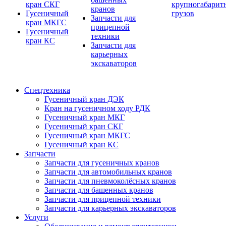
кран СКГ
крупногабарит
кранов
Гусеничный
грузов
Запчасти для
кран МКГС
прицепной
Гусеничный
техники
кран КС
Запчасти для
карьерных
экскаваторов
Спецтехника
Гусеничный кран ДЭК
Кран на гусеничном ходу РДК
Гусеничный кран МКГ
Гусеничный кран СКГ
Гусеничный кран МКГС
Гусеничный кран КС
Запчасти
Запчасти для гусеничных кранов
Запчасти для автомобильных кранов
Запчасти для пневмоколёсных кранов
Запчасти для башенных кранов
Запчасти для прицепной техники
Запчасти для карьерных экскаваторов
Услуги