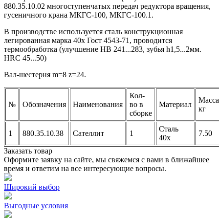
880.35.10.02 многоступенчатых передач редуктора вращения,
гусеничного крана МКГС-100, МКГС-100.1.
В производстве используется сталь конструкционная
легированная марка 40х Гост 4543-71, проводится
термообработка (улучшение HB 241...283, зубья h1,5...2мм.
HRC 45...50)
Вал-шестерня m=8 z=24.
Кол-
Масса
№
Обозначения
Наименования
во в
Материал
кг
сборке
Сталь
1
880.35.10.38
Сателлит
1
7.50
40х
Заказать товар
Оформите заявку на сайте, мы свяжемся с вами в ближайшее
время и ответим на все интересующие вопросы.
Широкий выбор
Выгодные условия