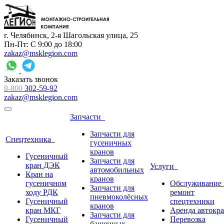
г. Челябинск, 2-я Шагольская улица, 25
Пн-Пт: С 9:00 до 18:00
zakaz@msklegion.com
Заказать звонок
8-800
302-59-92
zakaz@msklegion.com
Запчасти
Запчасти для
Спецтехника
гусеничных
кранов
Гусеничный
Запчасти для
кран ДЭК
Услуги
автомобильных
Кран на
кранов
гусеничном
Обслуживание 
Запчасти для
ходу РДК
ремонт
пневмоколёсных
Гусеничный
спецтехники
кранов
кран МКГ
Аренда автокр
Запчасти для
Гусеничный
Перевозка
башенных