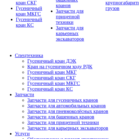
кран СКГ
крупногабарит
кранов
Гусеничный
грузов
Запчасти для
кран МКГС
прицепной
Гусеничный
техники
кран КС
Запчасти для
карьерных
экскаваторов
Спецтехника
Гусеничный кран ДЭК
Кран на гусеничном ходу РДК
Гусеничный кран МКГ
Гусеничный кран СКГ
Гусеничный кран МКГС
Гусеничный кран КС
Запчасти
Запчасти для гусеничных кранов
Запчасти для автомобильных кранов
Запчасти для пневмоколёсных кранов
Запчасти для башенных кранов
Запчасти для прицепной техники
Запчасти для карьерных экскаваторов
Услуги