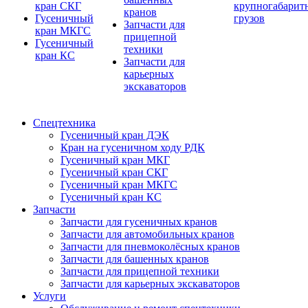
кран СКГ
крупногабарит
кранов
Гусеничный
грузов
Запчасти для
кран МКГС
прицепной
Гусеничный
техники
кран КС
Запчасти для
карьерных
экскаваторов
Спецтехника
Гусеничный кран ДЭК
Кран на гусеничном ходу РДК
Гусеничный кран МКГ
Гусеничный кран СКГ
Гусеничный кран МКГС
Гусеничный кран КС
Запчасти
Запчасти для гусеничных кранов
Запчасти для автомобильных кранов
Запчасти для пневмоколёсных кранов
Запчасти для башенных кранов
Запчасти для прицепной техники
Запчасти для карьерных экскаваторов
Услуги