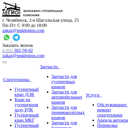
г. Челябинск, 2-я Шагольская улица, 25
Пн-Пт: С 9:00 до 18:00
zakaz@msklegion.com
Заказать звонок
8-800
302-59-92
zakaz@msklegion.com
Запчасти
Запчасти для
Спецтехника
гусеничных
кранов
Гусеничный
Запчасти для
кран ДЭК
Услуги
автомобильных
Кран на
кранов
гусеничном
Обслуживание 
Запчасти для
ходу РДК
ремонт
пневмоколёсных
Гусеничный
спецтехники
кранов
кран МКГ
Аренда автокр
Запчасти для
Гусеничный
Перевозка
башенных