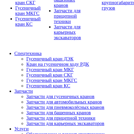
кран СКГ
крупногабарит
кранов
Гусеничный
грузов
Запчасти для
кран МКГС
прицепной
Гусеничный
техники
кран КС
Запчасти для
карьерных
экскаваторов
Спецтехника
Гусеничный кран ДЭК
Кран на гусеничном ходу РДК
Гусеничный кран МКГ
Гусеничный кран СКГ
Гусеничный кран МКГС
Гусеничный кран КС
Запчасти
Запчасти для гусеничных кранов
Запчасти для автомобильных кранов
Запчасти для пневмоколёсных кранов
Запчасти для башенных кранов
Запчасти для прицепной техники
Запчасти для карьерных экскаваторов
Услуги