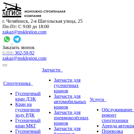
г. Челябинск, 2-я Шагольская улица, 25
Пн-Пт: С 9:00 до 18:00
zakaz@msklegion.com
Заказать звонок
8-800
302-59-92
zakaz@msklegion.com
Запчасти
Запчасти для
Спецтехника
гусеничных
кранов
Гусеничный
Запчасти для
кран ДЭК
Услуги
автомобильных
Кран на
кранов
гусеничном
Обслуживание 
Запчасти для
ходу РДК
ремонт
пневмоколёсных
Гусеничный
спецтехники
кранов
кран МКГ
Аренда автокр
Запчасти для
Гусеничный
Перевозка
башенных