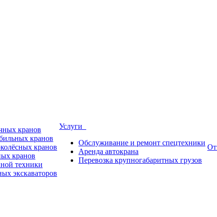
Услуги
ичных кранов
обильных кранов
Обслуживание и ремонт спецтехники
околёсных кранов
От
Аренда автокрана
ных кранов
Перевозка крупногабаритных грузов
пной техники
ных экскаваторов