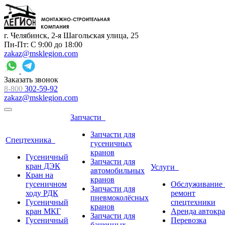
г. Челябинск, 2-я Шагольская улица, 25
Пн-Пт: С 9:00 до 18:00
zakaz@msklegion.com
Заказать звонок
8-800
302-59-92
zakaz@msklegion.com
Запчасти
Запчасти для
Спецтехника
гусеничных
кранов
Гусеничный
Запчасти для
кран ДЭК
Услуги
автомобильных
Кран на
кранов
гусеничном
Обслуживание 
Запчасти для
ходу РДК
ремонт
пневмоколёсных
Гусеничный
спецтехники
кранов
кран МКГ
Аренда автокр
Запчасти для
Гусеничный
Перевозка
башенных