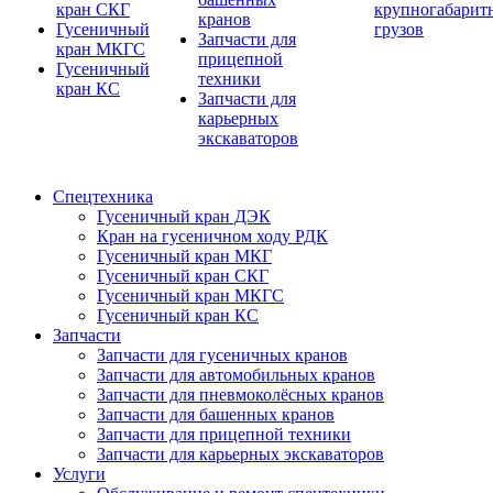
кран СКГ
крупногабарит
кранов
Гусеничный
грузов
Запчасти для
кран МКГС
прицепной
Гусеничный
техники
кран КС
Запчасти для
карьерных
экскаваторов
Спецтехника
Гусеничный кран ДЭК
Кран на гусеничном ходу РДК
Гусеничный кран МКГ
Гусеничный кран СКГ
Гусеничный кран МКГС
Гусеничный кран КС
Запчасти
Запчасти для гусеничных кранов
Запчасти для автомобильных кранов
Запчасти для пневмоколёсных кранов
Запчасти для башенных кранов
Запчасти для прицепной техники
Запчасти для карьерных экскаваторов
Услуги