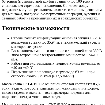
63 тонны (в стандартной конфигурации) и до 100 тонн в
специальном стреловом исполнении. Сочетает мощь,
надежность и универсальность, является отличным решением
для монтажа, погрузочно-разгрузочных операций, бурения и
свайных работ на промышленных и гражданских объектах.
Технические возможности
Стрелы разных конфигураций: основная секция 15,75 м;
возможны вставки до 35,94 м, а также жесткий гусек и
маневровые гуськи.
Возможность сменного питания: от внешней сети 380 В
либо встроенной электростанции мощностью ~74–100
кВт.
Работа при экстремальных температурных режимах: от
−40 до +40 °C.
Перемещение по площадке с грузом до 63 тонн при
скорости около 0,75 км/ч (≈12,5 м/мин).
Масса крана СКГ-63/100 с основной стрелой составляет 85,6
тонн. Радиус поворота, размеры по гусеницам и платформе,
высота стрелы и вылеты – все параметры подходят для
широкого спектра монтажных задач.
Мы предлагаем купить кран СКГ-63/100 в полностью готовом