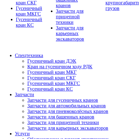
кран СКГ
крупногабарит
кранов
Гусеничный
грузов
Запчасти для
кран МКГС
прицепной
Гусеничный
техники
кран КС
Запчасти для
карьерных
экскаваторов
Спецтехника
Гусеничный кран ДЭК
Кран на гусеничном ходу РДК
Гусеничный кран МКГ
Гусеничный кран СКГ
Гусеничный кран МКГС
Гусеничный кран КС
Запчасти
Запчасти для гусеничных кранов
Запчасти для автомобильных кранов
Запчасти для пневмоколёсных кранов
Запчасти для башенных кранов
Запчасти для прицепной техники
Запчасти для карьерных экскаваторов
Услуги