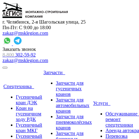
г. Челябинск, 2-я Шагольская улица, 25
Пн-Пт: С 9:00 до 18:00
zakaz@msklegion.com
Заказать звонок
8-800
302-59-92
zakaz@msklegion.com
Запчасти
Запчасти для
Спецтехника
гусеничных
кранов
Гусеничный
Запчасти для
кран ДЭК
Услуги
автомобильных
Кран на
кранов
гусеничном
Обслуживание 
Запчасти для
ходу РДК
ремонт
пневмоколёсных
Гусеничный
спецтехники
кранов
кран МКГ
Аренда автокр
Запчасти для
Гусеничный
Перевозка
башенных