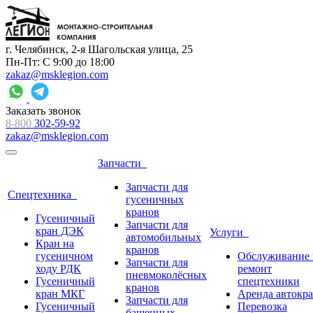
г. Челябинск, 2-я Шагольская улица, 25
Пн-Пт: С 9:00 до 18:00
zakaz@msklegion.com
Заказать звонок
8-800
302-59-92
zakaz@msklegion.com
Запчасти
Запчасти для
Спецтехника
гусеничных
кранов
Гусеничный
Запчасти для
кран ДЭК
Услуги
автомобильных
Кран на
кранов
гусеничном
Обслуживание 
Запчасти для
ходу РДК
ремонт
пневмоколёсных
Гусеничный
спецтехники
кранов
кран МКГ
Аренда автокр
Запчасти для
Гусеничный
Перевозка
башенных