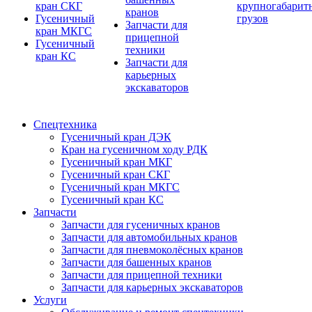
кран СКГ
крупногабарит
кранов
Гусеничный
грузов
Запчасти для
кран МКГС
прицепной
Гусеничный
техники
кран КС
Запчасти для
карьерных
экскаваторов
Спецтехника
Гусеничный кран ДЭК
Кран на гусеничном ходу РДК
Гусеничный кран МКГ
Гусеничный кран СКГ
Гусеничный кран МКГС
Гусеничный кран КС
Запчасти
Запчасти для гусеничных кранов
Запчасти для автомобильных кранов
Запчасти для пневмоколёсных кранов
Запчасти для башенных кранов
Запчасти для прицепной техники
Запчасти для карьерных экскаваторов
Услуги