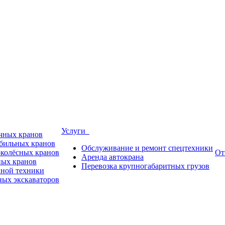
Услуги
ичных кранов
обильных кранов
Обслуживание и ремонт спецтехники
околёсных кранов
От
Аренда автокрана
ных кранов
Перевозка крупногабаритных грузов
пной техники
ных экскаваторов